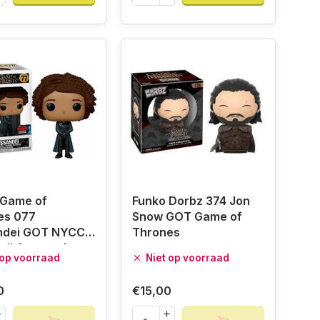
 Game of
Funko Dorbz 374 Jon
es 077
Snow GOT Game of
ndei GOT NYCC
Thrones
all Convention
 op voorraad
Niet op voorraad
0
€15,00