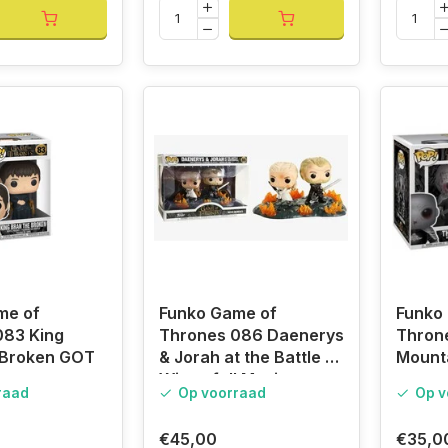
me of
Funko Game of
Funko
083 King
Thrones 086 Daenerys
Throne
 Broken GOT
& Jorah at the Battle of
Mount
Winterfell Movie
raad
Op voorraad
Op v
Moments
€45,00
€35,0