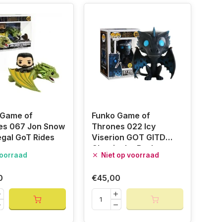
 Game of
Funko Game of
es 067 Jon Snow
Thrones 022 Icy
gal GoT Rides
Viserion GOT GITD
Glow in the Dark
oorraad
Niet op voorraad
Special Edition
0
€45,00