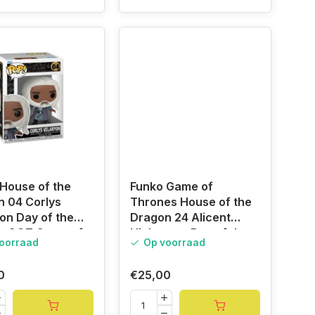
House of the
Funko Game of
 04 Corlys
Thrones House of the
on Day of the
Dragon 24 Alicent
n GOT Game of
Hightower Day of the
oorraad
Op voorraad
es
Dragon GoT
0
€25,00