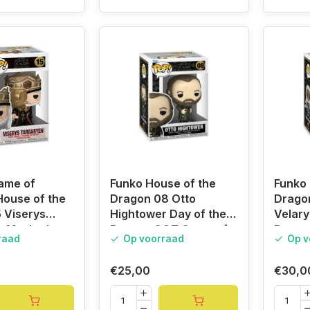
ame of
Funko House of the
Funko 
ouse of the
Dragon 08 Otto
Dragon
 Viserys
Hightower Day of the
Velary
n Masked,
Dragon GOT Game of
Drago
raad
Op voorraad
Op v
Thrones
Thron
€25,00
€30,0