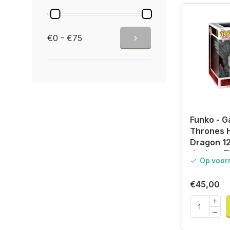
€0 - €75
Funko - G
Thrones H
Dragon 12
the Iron 
Op voor
€45,00