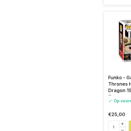
Funko - G
Thrones H
Dragon 15
Targarye
Op voor
GOT
€25,00