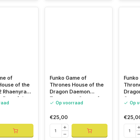
me of
Funko Game of
Funko
ouse of the
Thrones House of the
Throne
2 Rhaenyra
Dragon Daemon
Dragon
 Day of the
Targaryen, Game of
Game 
raad
Op voorraad
Op v
oT
Thrones GOT
€25,00
€25,0