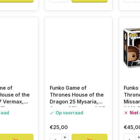
me of
Funko Game of
Funko
ouse of the
Thrones House of the
Thron
7 Vermax,
Dragon 25 Mysaria,
Missa
 Thrones
Game of Thrones GOT
2019 F
raad
Op voorraad
Niet
€25,00
€45,0