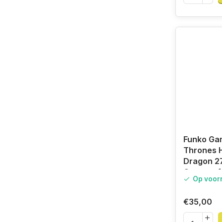
Funko Ga
Thrones H
Dragon 2
Games of
Op voor
GOT
€35,00