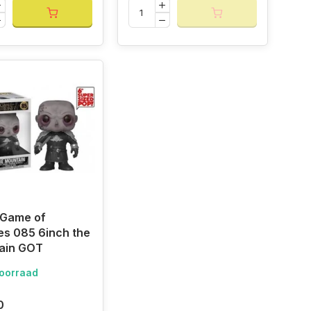
 Game of
s 085 6inch the
ain GOT
oorraad
0