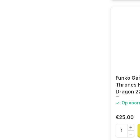
Funko Ga
Thrones H
Dragon 2
Targaryen
Op voor
Dragon G
€25,00