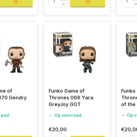
me of
Funko Game of
Funko
070 Gendry
Thrones 066 Yara
Thron
GreyJoy GOT
of the
raad
Op voorraad
Op v
€20,00
€20,0