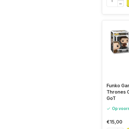
Funko Ga
Thrones 
GoT
Op voor
€15,00