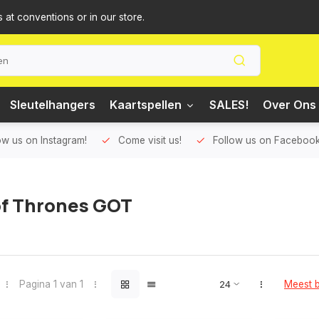
s at conventions or in our store.
Sleutelhangers
Kaartspellen
SALES!
Over Ons 
ow us on Instagram!
Come visit us!
Follow us on Facebook
f Thrones GOT
Pagina 1 van 1
Meest 