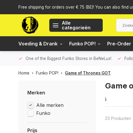
Free shipping for orders over € 75 (BE)! You can also find u
Alle
categorieën
Voeding & Drank
Funko POP!
Pre-Order
One of the Biggest Funko Stores in BeNeLux!
Foll
Home
Funko POP!
Game of Thrones GOT
Game o
Merken
...Lees
Alle merken
meer
Funko
23 Producten
Prijs