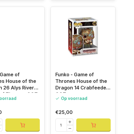
 Game of
Funko - Game of
s House of the
Thrones House of the
 26 Alys Rivers,
Dragon 14 Crabfeeder,
of Thrones GOT
GOT
oorraad
Op voorraad
0
€25,00