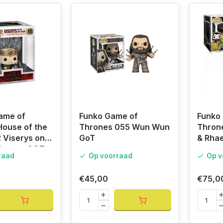
ame of
Funko Game of
Funko
ouse of the
Thrones 055 Wun Wun
Thron
 Viserys on
GoT
& Rhae
Throne, GOT
raad
Op voorraad
Op v
€45,00
€75,0