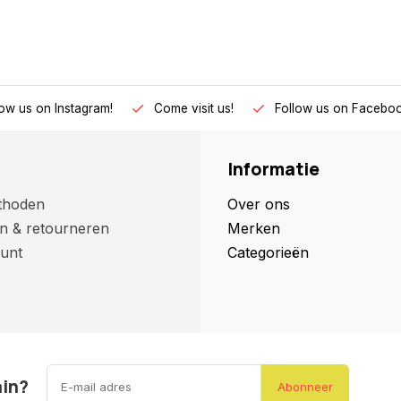
low us on Instagram!
Come visit us!
Follow us on Faceboo
Informatie
thoden
Over ons
n & retourneren
Merken
unt
Categorieën
ain?
Abonneer