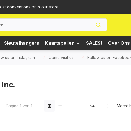
s at conventions or in our store.
Sleutelhangers
Kaartspellen
SALES!
Over Ons 
ow us on Instagram!
Come visit us!
Follow us on Facebook
 Inc.
Pagina 1 van 1
Meest 