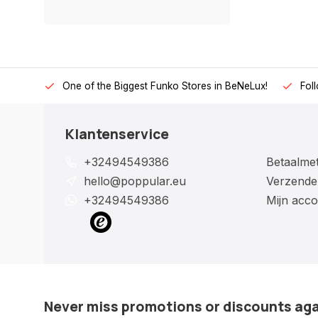
One of the Biggest Funko Stores in BeNeLux!
Fol
Klantenservice
+32494549386
Betaalme
hello@poppular.eu
Verzende
+32494549386
Mijn acco
Never miss promotions or discounts ag