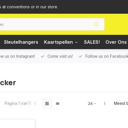
s at conventions or in our store.
Sleutelhangers
Kaartspellen
SALES!
Over Ons 
ow us on Instagram!
Come visit us!
Follow us on Facebook
icker
Pagina 1 van 1
Meest 