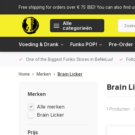
Free shipping for orders over € 75 (BE)! You can also find u
Alle
categorieën
Voeding & Drank
Funko POP!
Pre-Order
One of the Biggest Funko Stores in BeNeLux!
Foll
Home
Merken
Brain Licker
Brain L
Merken
Alle merken
1 Producten
Brain Licker
Prijs