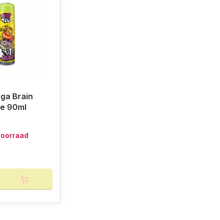
ga Brain
ue 90ml
voorraad