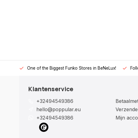
One of the Biggest Funko Stores in BeNeLux!
Fol
Klantenservice
+32494549386
Betaalme
hello@poppular.eu
Verzende
+32494549386
Mijn acco