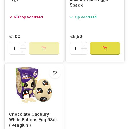
5pack
Niet op voorraad
Op voorraad
€1,00
€6,50
Chocolate Cadbury
White Buttons Egg 98gr
( Pengiun )