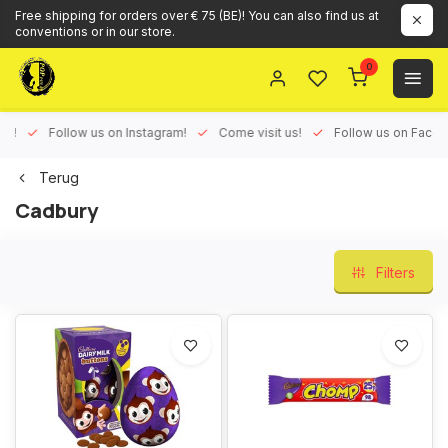
Free shipping for orders over € 75 (BE)! You can also find us at
conventions or in our store.
0
ux!
Follow us on Instagram!
Come visit us!
Follow us on Face
Terug
Cadbury
Filters