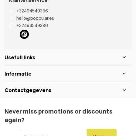
+32494549386
hello@poppular.eu
+32494549386
Usefull links
Informatie
Contactgegevens
Never miss promotions or discounts
again?