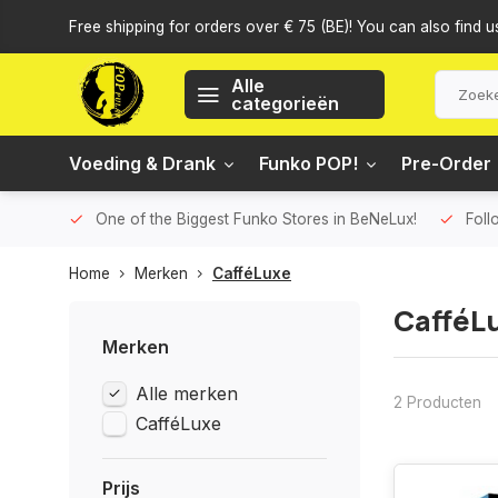
Free shipping for orders over € 75 (BE)! You can also find u
Alle
categorieën
Voeding & Drank
Funko POP!
Pre-Order
One of the Biggest Funko Stores in BeNeLux!
Foll
Home
Merken
CafféLuxe
CafféL
Merken
Alle merken
2 Producten
CafféLuxe
Prijs