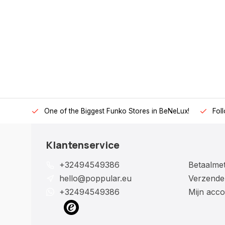
One of the Biggest Funko Stores in BeNeLux!
Fol
Klantenservice
+32494549386
Betaalme
hello@poppular.eu
Verzende
+32494549386
Mijn acco