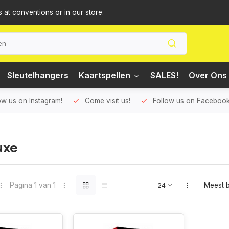
s at conventions or in our store.
Sleutelhangers
Kaartspellen
SALES!
Over Ons 
ow us on Instagram!
Come visit us!
Follow us on Facebook
uxe
Pagina 1 van 1
Meest 