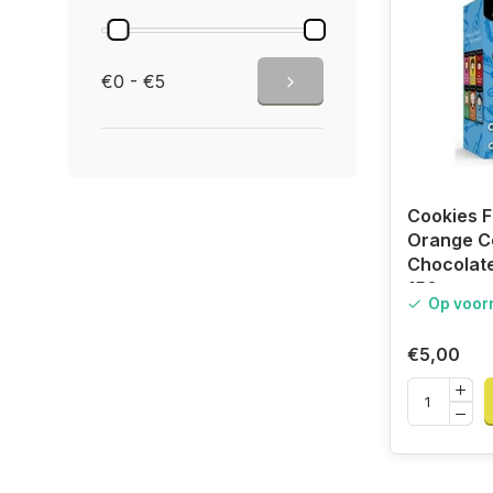
€0 - €5
Cookies F
Orange Co
Chocolat
150gr
Op voor
€5,00