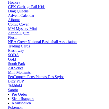
Hockey
GPK Garbage Pail Kids
Drag Queens
Advent Calendar
Albums
Comic Cover
MM Mystery Mini
Action Figure
Plush
NBA Cover National Basketball Association
Trading Cards
Broadway
SODA
Gold
South Park
Art Series
Mini Moments
PenToppers Pens Plumas Des Stylos
Bitty POP
Tokidoki
Sanrio
Pre-Order
Sleutelhangers
Kaartspellen
Pokémon