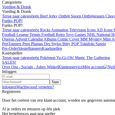
Categorieën
Voeding & Drank
Voeding & Drank
Terug naar categorieën
Beef Jerky
Ontbijt
Snoep
Ontbijtgranen
Choc
Funko POP!
Funko POP!
Terug naar categorieën
Rocks
Animation
Television
Icons
AD Icons
Football League
Tennis
Football
Retro Toys
Games
NHL National H
Queens
Advent Calendar
Albums
Comic Cover
MM Mystery Mini
A
PenToppers Pens Plumas Des Stylos
Bitty POP
Tokidoki
Sanrio
Pre-Order
Sleutelhangers
Kaartspellen
Kaartspellen
Terug naar categorieën
Pokémon
Yu-Gi-Oh!
Magic The Gathering
SALES!
Over Ons - Socials - Adres Winkel
Klantenservice
Mijn account
Inloggen
Toon
Inloggen
Wachtwoord vergeten?
Registreren
Door het creëren van een klant-account, worden uw gegevens automatis
Al je orders en retouren op één plek
Het bestelproces gaat nog sneller