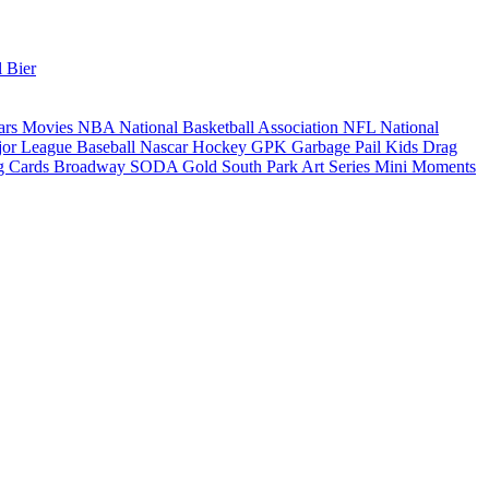
l Bier
ars
Movies
NBA National Basketball Association
NFL National
r League Baseball
Nascar
Hockey
GPK Garbage Pail Kids
Drag
g Cards
Broadway
SODA
Gold
South Park
Art Series
Mini Moments