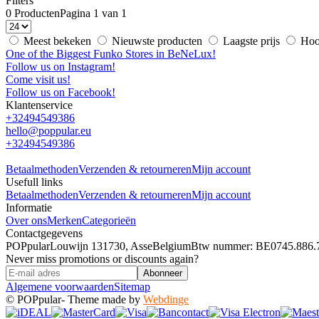
Filters
0 Producten
Pagina 1 van 1
Meest bekeken
Nieuwste producten
Laagste prijs
Hoog
One of the Biggest Funko Stores in BeNeLux!
Follow us on Instagram!
Come visit us!
Follow us on Facebook!
Klantenservice
+32494549386
hello@poppular.eu
+32494549386
Betaalmethoden
Verzenden & retourneren
Mijn account
Usefull links
Betaalmethoden
Verzenden & retourneren
Mijn account
Informatie
Over ons
Merken
Categorieën
Contactgegevens
POPpular
Louwijn 13
1730, Asse
Belgium
Btw nummer: BE0745.886.
Never miss promotions or discounts again?
Abonneer
Algemene voorwaarden
Sitemap
© POPpular
- Theme made by
Webdinge