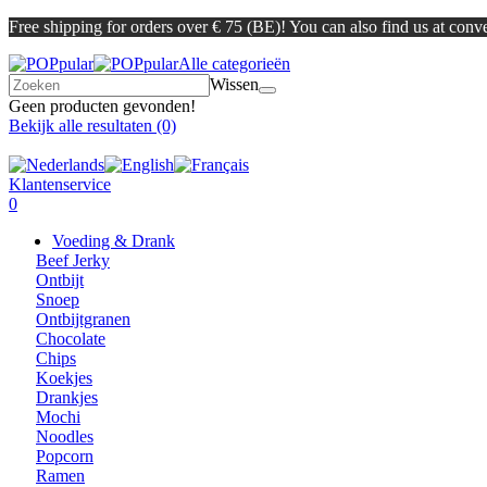
Free shipping for orders over € 75 (BE)! You can also find us at conve
Alle categorieën
Wissen
Geen producten gevonden!
Bekijk alle resultaten
(0)
Klantenservice
0
Voeding & Drank
Beef Jerky
Ontbijt
Snoep
Ontbijtgranen
Chocolate
Chips
Koekjes
Drankjes
Mochi
Noodles
Popcorn
Ramen