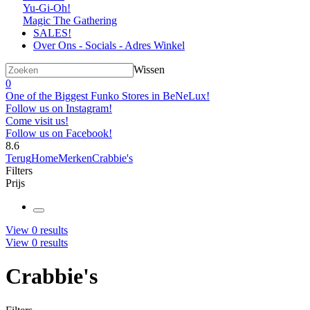
Yu-Gi-Oh!
Magic The Gathering
SALES!
Over Ons - Socials - Adres Winkel
Wissen
0
One of the Biggest Funko Stores in BeNeLux!
Follow us on Instagram!
Come visit us!
Follow us on Facebook!
8.6
Terug
Home
Merken
Crabbie's
Filters
Prijs
View
0
results
View
0
results
Crabbie's