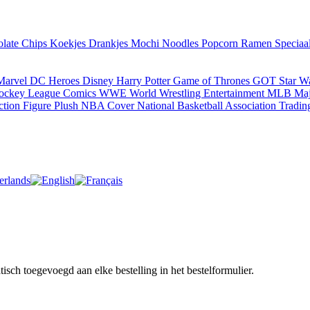
olate
Chips
Koekjes
Drankjes
Mochi
Noodles
Popcorn
Ramen
Speciaa
Marvel
DC Heroes
Disney
Harry Potter
Game of Thrones GOT
Star W
ockey League
Comics
WWE World Wrestling Entertainment
MLB Majo
ction Figure
Plush
NBA Cover National Basketball Association
Tradin
ch toegevoegd aan elke bestelling in het bestelformulier.