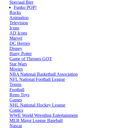
Speciaal Bier
Funko POP!
Rocks
Animation
Television
Icons
AD Icons
Marvel
DC Heroes
Disney
Harry Potter
Game of Thrones GOT
Star Wars
Movies
NBA National Basketball Association
NFL National Football League
Tennis
Football
Retro Toys
Games
NHL National Hockey League
Comics
WWE World Wrestling Entertainment
MLB Major League Baseball
Nascar