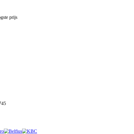
ste prijs
745