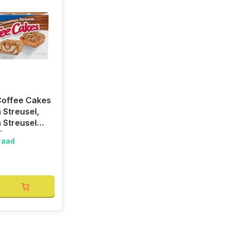
Coffee Cakes
Streusel,
 Streusel
9gr
raad