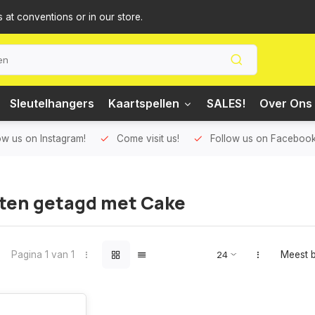
s at conventions or in our store.
Sleutelhangers
Kaartspellen
SALES!
Over Ons 
ow us on Instagram!
Come visit us!
Follow us on Facebook
ten getagd met Cake
Pagina 1 van 1
Meest 