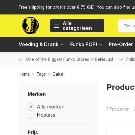
Free shipping for orders over € 75 (BE)! You can also find u
Alle
categorieën
Voeding & Drank
Funko POP!
Pre-Order
One of the Biggest Funko Stores in BeNeLux!
Foll
Home
Tags
Cake
Produc
Merken
Alle merken
1 Producten
Hostess
Prijs