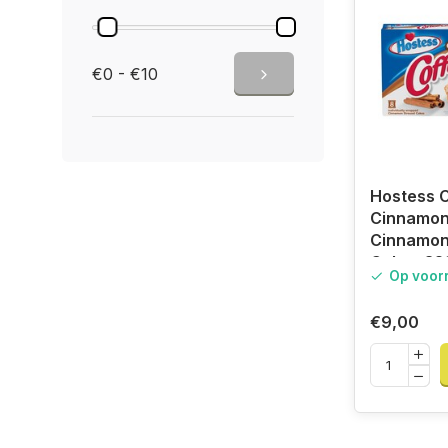
€0 - €10
Hostess 
Cinnamon 
Cinnamon
Cakes 32
Op voor
€9,00