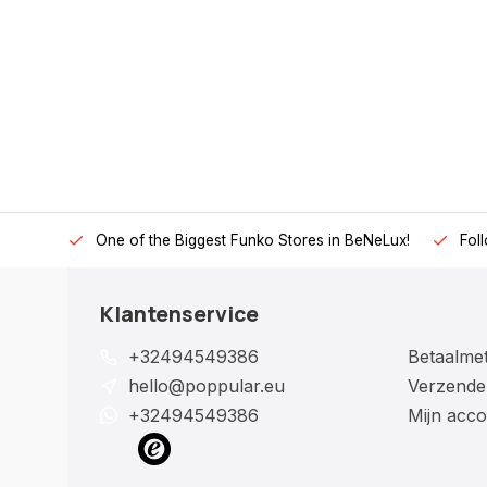
One of the Biggest Funko Stores in BeNeLux!
Fol
Klantenservice
+32494549386
Betaalme
hello@poppular.eu
Verzende
+32494549386
Mijn acco