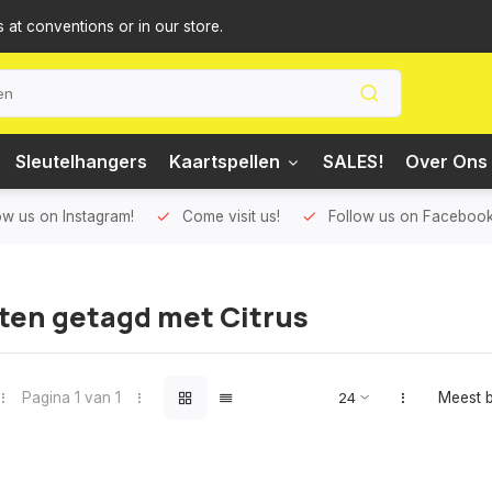
s at conventions or in our store.
Sleutelhangers
Kaartspellen
SALES!
Over Ons 
ow us on Instagram!
Come visit us!
Follow us on Facebook
ten getagd met Citrus
Pagina 1 van 1
Meest 