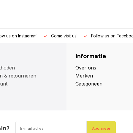
low us on Instagram!
Come visit us!
Follow us on Faceboo
Informatie
thoden
Over ons
n & retourneren
Merken
unt
Categorieën
ain?
Abonneer