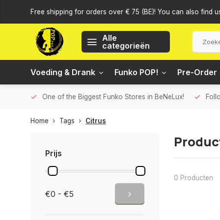
Free shipping for orders over € 75 (BE)! You can also find u
Alle
categorieën
Voeding & Drank
Funko POP!
Pre-Order
One of the Biggest Funko Stores in BeNeLux!
Foll
Home
Tags
Citrus
Produc
Prijs
0 Producten
€0 - €5