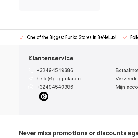
One of the Biggest Funko Stores in BeNeLux!
Fol
Klantenservice
+32494549386
Betaalme
hello@poppular.eu
Verzende
+32494549386
Mijn acco
Never miss promotions or discounts ag