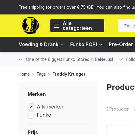
Free shipping for orders over € 75 (BE)! You can also find u
Alle
categorieën
Voeding & Drank
Funko POP!
Pre-Order
One of the Biggest Funko Stores in BeNeLux!
Foll
Home
Tags
Freddy Krueger
Produc
Merken
Alle merken
1 Producten
Funko
Prijs