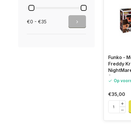
€0 - €35
Funko - M
Freddy Kr
NightMare
Street
Op voor
€35,00