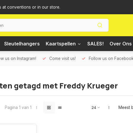
s at conventions or in our store.
Sleutelhangers
Kaartspellen
SALES!
Over Ons 
ow us on Instagram!
Come visit us!
Follow us on Facebook
ten getagd met Freddy Krueger
Pagina 1 van 1
Meest 