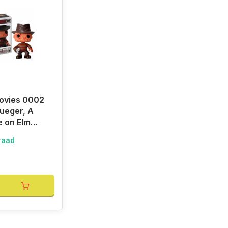
ovies 0002
ueger, A
 on Elm
raad