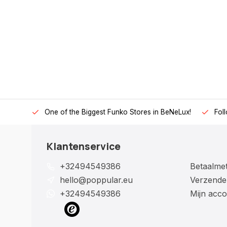
One of the Biggest Funko Stores in BeNeLux!
Fol
Klantenservice
+32494549386
Betaalme
hello@poppular.eu
Verzende
+32494549386
Mijn acco