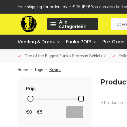
Free shipping for orders over € 75 (BE)! You can also find u
Alle
categorieën
Voeding & Drank
Funko POP!
Pre-Order
One of the Biggest Funko Stores in BeNeLux!
Foll
Home
Tags
Kings
Produc
Prijs
0 Producten
€0 - €5