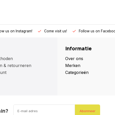
low us on Instagram!
Come visit us!
Follow us on Faceboo
Informatie
thoden
Over ons
n & retourneren
Merken
unt
Categorieën
ain?
Abonneer