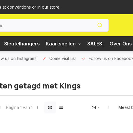
s at conventions or in our store.
Sleutelhangers
Kaartspellen
SALES!
Over Ons 
ow us on Instagram!
Come visit us!
Follow us on Facebook
ten getagd met Kings
Pagina 1 van 1
Meest 