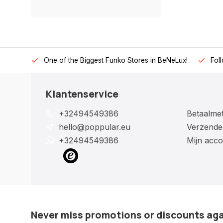
One of the Biggest Funko Stores in BeNeLux!
Fol
Klantenservice
+32494549386
Betaalme
hello@poppular.eu
Verzende
+32494549386
Mijn acco
Never miss promotions or discounts ag