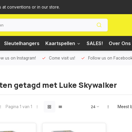
s at conventions or in our store.
Sleutelhangers
Kaartspellen
SALES!
Over Ons 
ow us on Instagram!
Come visit us!
Follow us on Facebook
ten getagd met Luke Skywalker
Pagina 1 van 1
Meest 