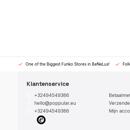
One of the Biggest Funko Stores in BeNeLux!
Fol
Klantenservice
+32494549386
Betaalme
hello@poppular.eu
Verzende
+32494549386
Mijn acco