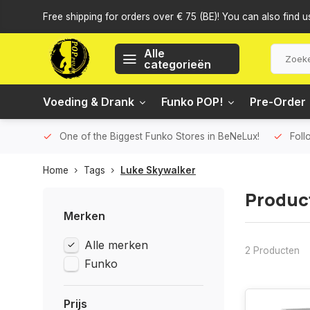
Free shipping for orders over € 75 (BE)! You can also find u
Alle
categorieën
Voeding & Drank
Funko POP!
Pre-Order
One of the Biggest Funko Stores in BeNeLux!
Foll
Home
Tags
Luke Skywalker
Produc
Merken
Alle merken
2 Producten
Funko
Prijs