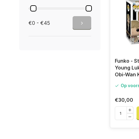
€0 - €45
Funko - S
Young Lu
Obi-Wan 
Op voor
€30,00