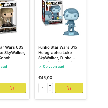
tar Wars 633
Funko Star Wars 615
ke SkyWalker,
Holographic Luke
Kenobi
SkyWalker, Funko
Special Edition, GitD
raad
Op voorraad
Glow in the Dark
€45,00