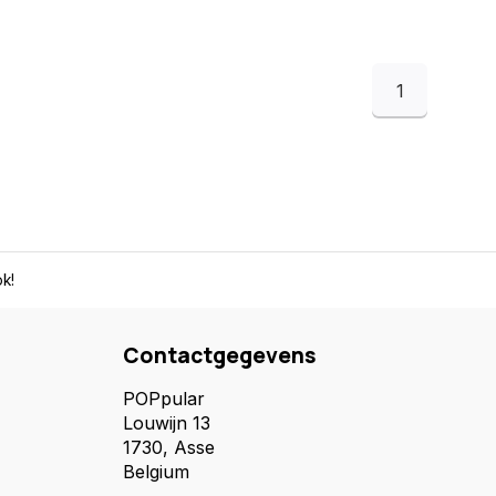
1
k!
Contactgegevens
POPpular
Louwijn 13
1730, Asse
Belgium