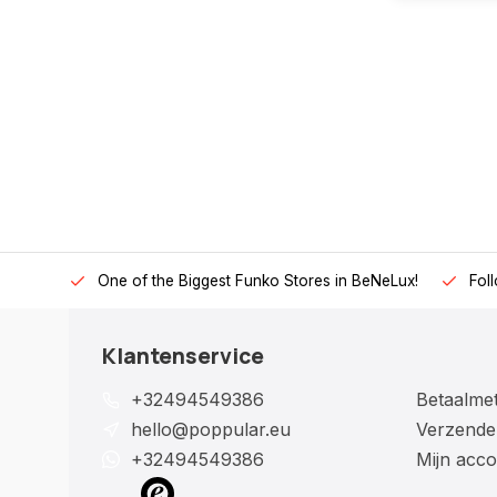
One of the Biggest Funko Stores in BeNeLux!
Fol
Klantenservice
+32494549386
Betaalme
hello@poppular.eu
Verzende
+32494549386
Mijn acco