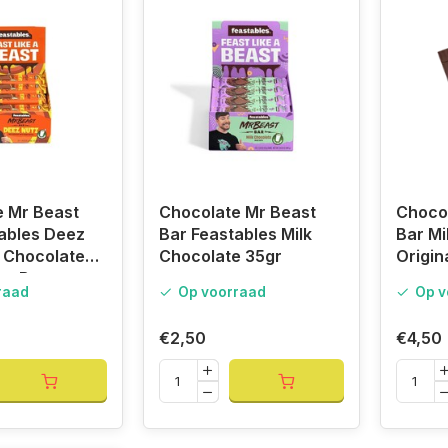
e Mr Beast
Chocolate Mr Beast
Choco
ables Deez
Bar Feastables Milk
Bar Mi
k Chocolate
Chocolate 35gr
Origin
ut Butter
raad
Op voorraad
Op v
€2,50
€4,50