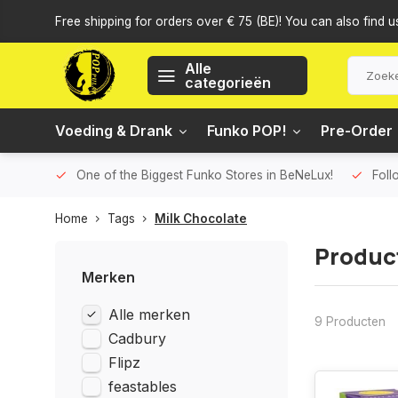
Free shipping for orders over € 75 (BE)! You can also find u
Alle
categorieën
Voeding & Drank
Funko POP!
Pre-Order
One of the Biggest Funko Stores in BeNeLux!
Foll
Home
Tags
Milk Chocolate
Produc
Merken
Alle merken
9 Producten
Cadbury
Flipz
feastables