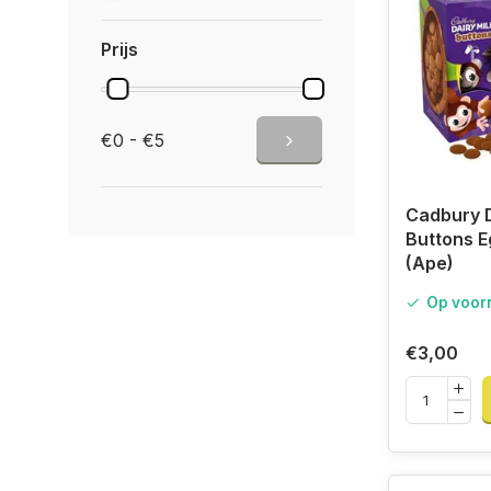
Prijs
€0 - €5
Cadbury D
Buttons E
(Ape)
Op voor
€3,00