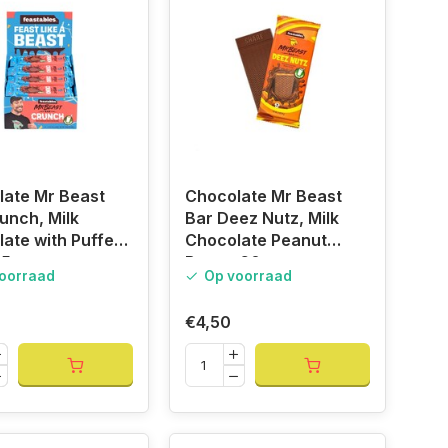
late Mr Beast
Chocolate Mr Beast
unch, Milk
Bar Deez Nutz, Milk
ate with Puffed
Chocolate Peanut
35gr
Butter 60gr
oorraad
Op voorraad
€4,50