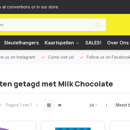
s at conventions or in our store.
Sleutelhangers
Kaartspellen
SALES!
Over Ons 
ow us on Instagram!
Come visit us!
Follow us on Facebook
ten getagd met Milk Chocolate
Pagina 1 van 1
Meest 