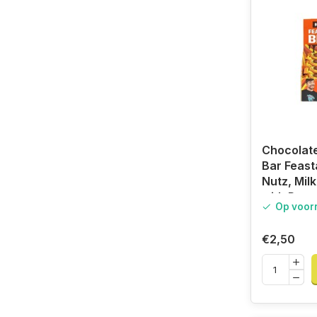
Chocolat
Bar Feast
Nutz, Mil
with Pean
Op voor
35gr
€2,50