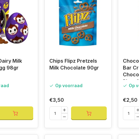
airy Milk
Chips Flipz Pretzels
Choco
gg 98gr
Milk Chocolate 90gr
Bar Cr
Chocol
Rice, 
raad
Op voorraad
Op v
€3,50
€2,50