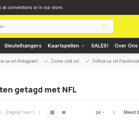
s at conventions or in our store.
Sleutelhangers
Kaartspellen
SALES!
Over Ons 
ow us on Instagram!
Come visit us!
Follow us on Facebook
ten getagd met NFL
Pagina 1 van 1
Meest 