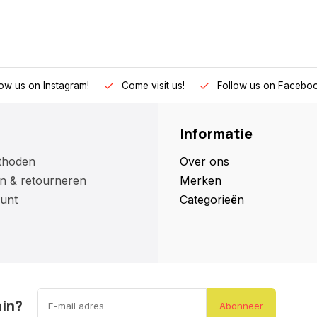
low us on Instagram!
Come visit us!
Follow us on Faceboo
Informatie
thoden
Over ons
n & retourneren
Merken
unt
Categorieën
ain?
Abonneer