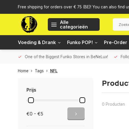
Free shipping for orders over € 75 (BE)! You can also find u
Alle
categorieën
Voeding & Drank
Funko POP!
Pre-Order
One of the Biggest Funko Stores in BeNeLux!
Foll
Home
Tags
NFL
Produc
Prijs
0 Producten
€0 - €5