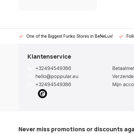
One of the Biggest Funko Stores in BeNeLux!
Fol
Klantenservice
+32494549386
Betaalme
hello@poppular.eu
Verzende
+32494549386
Mijn acco
Never miss promotions or discounts ag