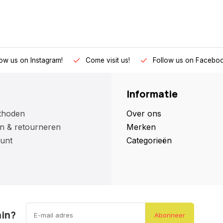
low us on Instagram!
Come visit us!
Follow us on Faceboo
Informatie
thoden
Over ons
n & retourneren
Merken
unt
Categorieën
ain?
Abonneer