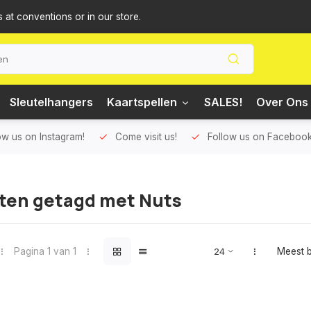
s at conventions or in our store.
Sleutelhangers
Kaartspellen
SALES!
Over Ons 
ow us on Instagram!
Come visit us!
Follow us on Facebook
ten getagd met Nuts
Pagina 1 van 1
Meest 