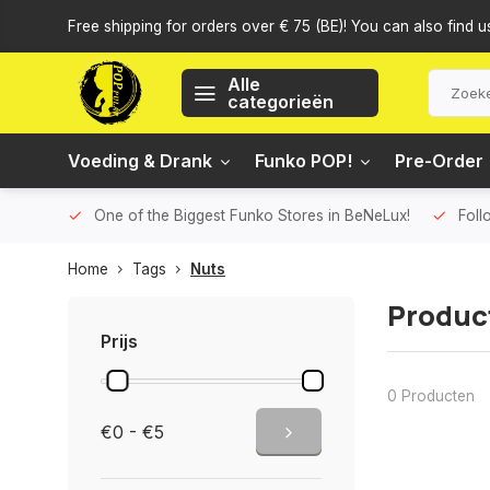
Free shipping for orders over € 75 (BE)! You can also find u
Alle
categorieën
Voeding & Drank
Funko POP!
Pre-Order
One of the Biggest Funko Stores in BeNeLux!
Foll
Home
Tags
Nuts
Produc
Prijs
0 Producten
€0 - €5