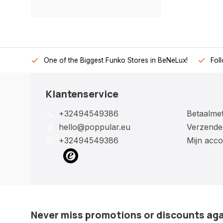
One of the Biggest Funko Stores in BeNeLux!
Fol
Klantenservice
+32494549386
Betaalme
hello@poppular.eu
Verzende
+32494549386
Mijn acco
Never miss promotions or discounts ag