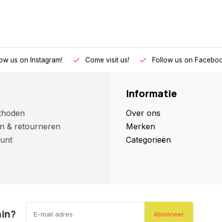
low us on Instagram!
Come visit us!
Follow us on Faceboo
Informatie
thoden
Over ons
n & retourneren
Merken
unt
Categorieën
ain?
Abonneer