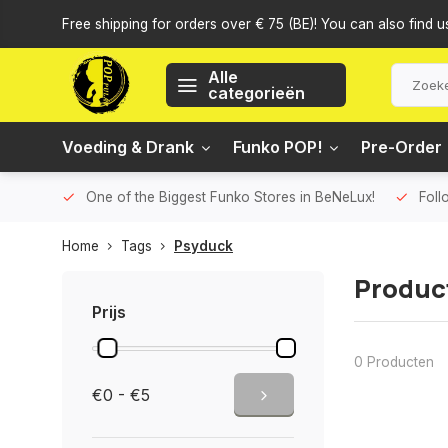
Free shipping for orders over € 75 (BE)! You can also find u
Alle
categorieën
Voeding & Drank
Funko POP!
Pre-Order
One of the Biggest Funko Stores in BeNeLux!
Foll
Home
Tags
Psyduck
Produc
Prijs
0 Producten
€0 - €5