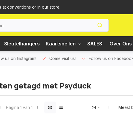
s at conventions or in our store.
Sleutelhangers
Kaartspellen
SALES!
Over Ons 
ow us on Instagram!
Come visit us!
Follow us on Facebook
ten getagd met Psyduck
Pagina 1 van 1
Meest 