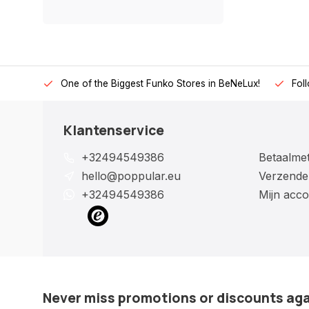
One of the Biggest Funko Stores in BeNeLux!
Fol
Klantenservice
+32494549386
Betaalme
hello@poppular.eu
Verzende
+32494549386
Mijn acco
Never miss promotions or discounts ag