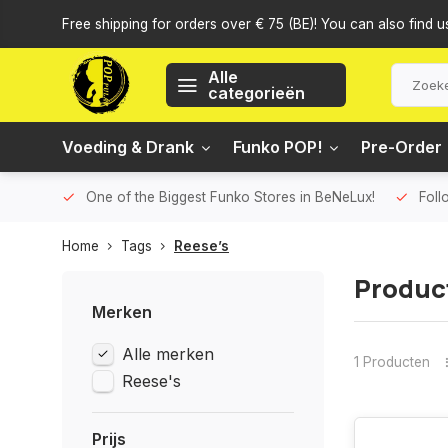
Free shipping for orders over € 75 (BE)! You can also find u
Alle
categorieën
Voeding & Drank
Funko POP!
Pre-Order
One of the Biggest Funko Stores in BeNeLux!
Foll
Home
Tags
Reese’s
Produc
Merken
Alle merken
1 Producten
Reese's
Prijs