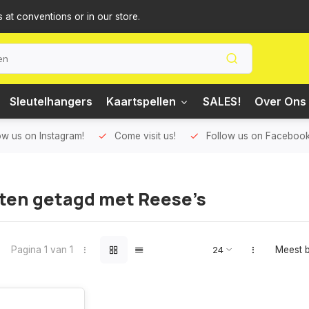
s at conventions or in our store.
Sleutelhangers
Kaartspellen
SALES!
Over Ons 
ow us on Instagram!
Come visit us!
Follow us on Facebook
ten getagd met Reese’s
Pagina 1 van 1
Meest 