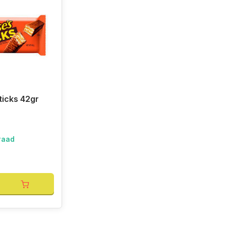
ticks 42gr
raad