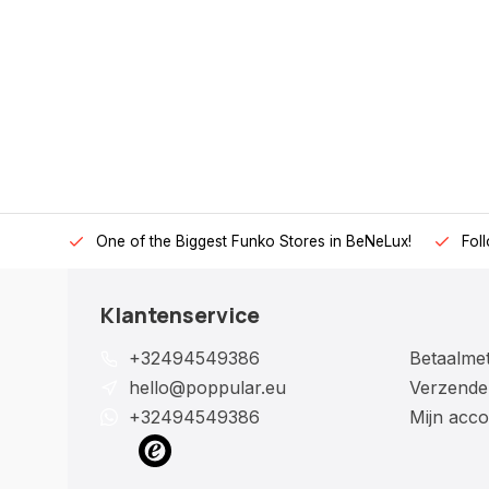
One of the Biggest Funko Stores in BeNeLux!
Fol
Klantenservice
+32494549386
Betaalme
hello@poppular.eu
Verzende
+32494549386
Mijn acco