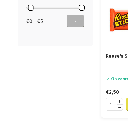
€0 - €5
Reese’s S
Op voor
€2,50