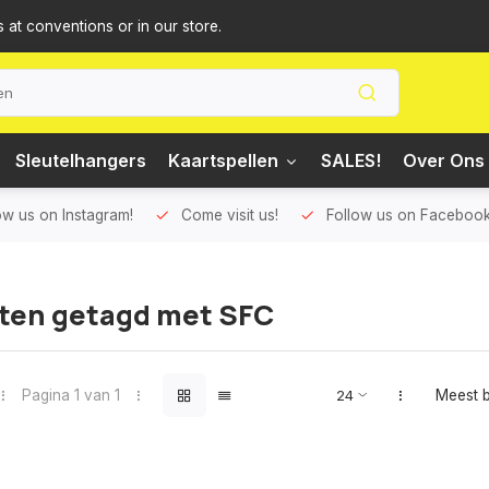
s at conventions or in our store.
Sleutelhangers
Kaartspellen
SALES!
Over Ons 
ow us on Instagram!
Come visit us!
Follow us on Facebook
ten getagd met SFC
Pagina 1 van 1
Meest 