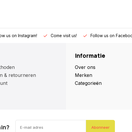
low us on Instagram!
Come visit us!
Follow us on Faceboo
Informatie
thoden
Over ons
n & retourneren
Merken
unt
Categorieën
ain?
Abonneer