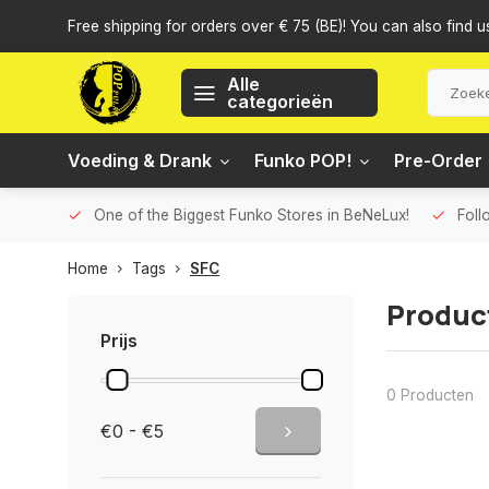
Free shipping for orders over € 75 (BE)! You can also find u
Alle
categorieën
Voeding & Drank
Funko POP!
Pre-Order
One of the Biggest Funko Stores in BeNeLux!
Foll
Home
Tags
SFC
Produc
Prijs
0 Producten
€0 - €5