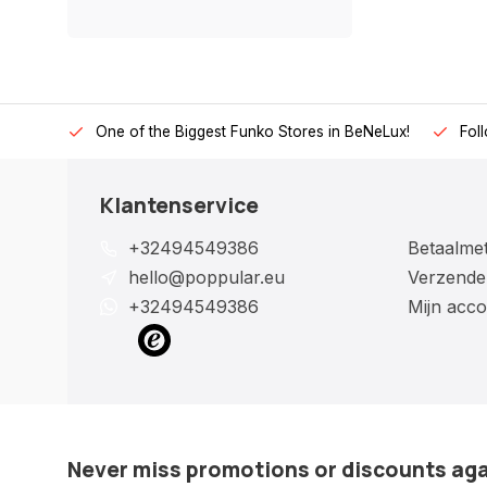
One of the Biggest Funko Stores in BeNeLux!
Fol
Klantenservice
+32494549386
Betaalme
hello@poppular.eu
Verzende
+32494549386
Mijn acco
Never miss promotions or discounts ag