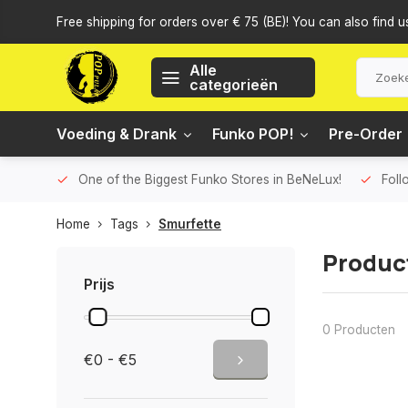
Free shipping for orders over € 75 (BE)! You can also find u
Alle
categorieën
Voeding & Drank
Funko POP!
Pre-Order
One of the Biggest Funko Stores in BeNeLux!
Foll
Home
Tags
Smurfette
Produc
Prijs
0 Producten
€0 - €5