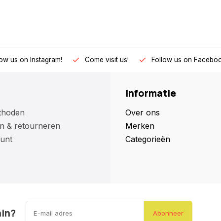
low us on Instagram!
Come visit us!
Follow us on Faceboo
Informatie
thoden
Over ons
n & retourneren
Merken
unt
Categorieën
ain?
Abonneer