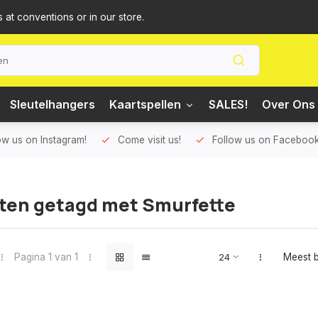
s at conventions or in our store.
Sleutelhangers
Kaartspellen
SALES!
Over Ons 
ow us on Instagram!
Come visit us!
Follow us on Facebook
ten getagd met Smurfette
Pagina 1 van 1
Meest 