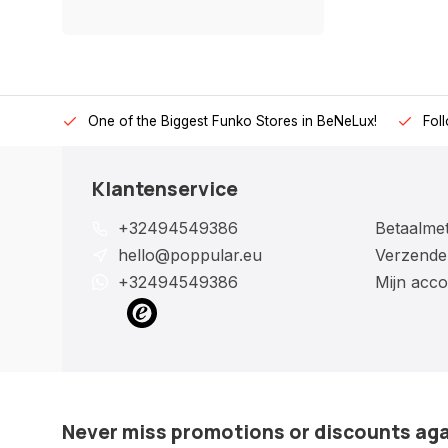
One of the Biggest Funko Stores in BeNeLux!
Fol
Klantenservice
+32494549386
Betaalme
hello@poppular.eu
Verzende
+32494549386
Mijn acco
Never miss promotions or discounts ag