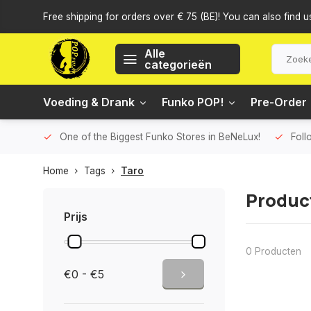
Free shipping for orders over € 75 (BE)! You can also find u
Alle
categorieën
Voeding & Drank
Funko POP!
Pre-Order
One of the Biggest Funko Stores in BeNeLux!
Foll
Home
Tags
Taro
Produc
Prijs
0 Producten
€0 - €5