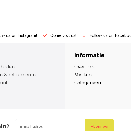
low us on Instagram!
Come visit us!
Follow us on Faceboo
Informatie
thoden
Over ons
n & retourneren
Merken
unt
Categorieën
ain?
Abonneer