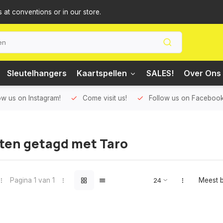
s at conventions or in our store.
Sleutelhangers
Kaartspellen
SALES!
Over Ons 
ow us on Instagram!
Come visit us!
Follow us on Facebook
ten getagd met Taro
Pagina 1 van 1
Meest 