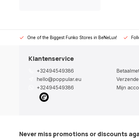
One of the Biggest Funko Stores in BeNeLux!
Fol
Klantenservice
+32494549386
Betaalme
hello@poppular.eu
Verzende
+32494549386
Mijn acco
Never miss promotions or discounts ag