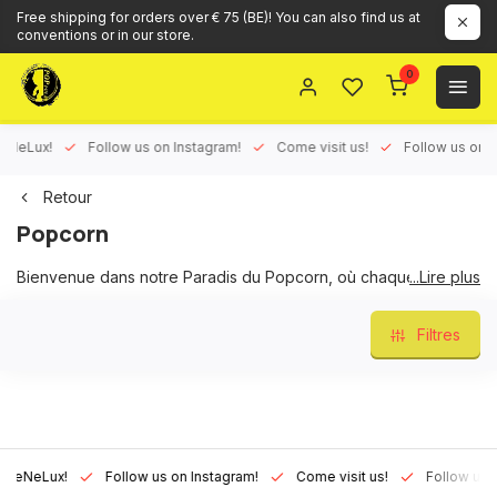
Free shipping for orders over € 75 (BE)! You can also find us at
conventions or in our store.
0
Lux!
Follow us on Instagram!
Come visit us!
Follow us on Face
Retour
Popcorn
Bienvenue dans notre Paradis du Popcorn, où chaque grain
...Lire plus
est une explosion de joie ! De la délicieuse saveur classique
au beurre aux délices inspirés des
Twinkies
et des
Ding
Filtres
Dong
, notre sélection de popcorn est une fête de saveurs.
Rejoignez-nous pour une aventure gourmande et laissez-vous
emporter par l'esprit ludique de la magie du popcorn!
Lux!
Follow us on Instagram!
Come visit us!
Follow us on Fa