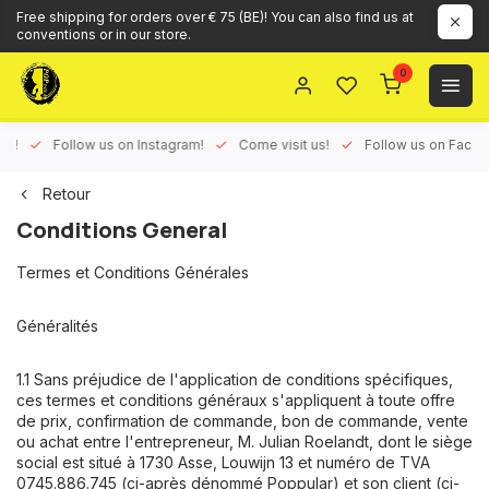
Free shipping for orders over € 75 (BE)! You can also find us at
conventions or in our store.
0
ux!
Follow us on Instagram!
Come visit us!
Follow us on Face
Retour
Conditions General
Termes et Conditions Générales
Généralités
1.1 Sans préjudice de l'application de conditions spécifiques,
ces termes et conditions généraux s'appliquent à toute offre
de prix, confirmation de commande, bon de commande, vente
ou achat entre l'entrepreneur, M. Julian Roelandt, dont le siège
social est situé à 1730 Asse, Louwijn 13 et numéro de TVA
0745.886.745 (ci-après dénommé Poppular) et son client (ci-