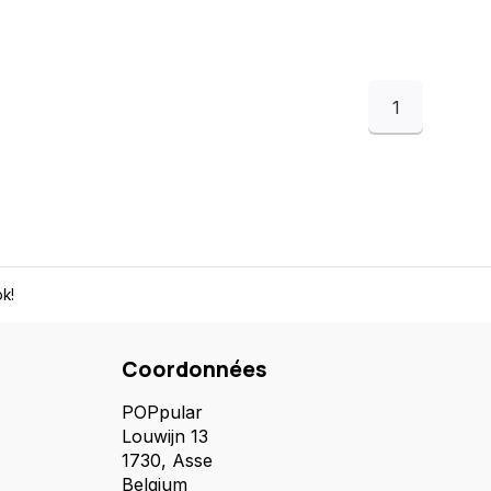
1
k!
Coordonnées
POPpular
Louwijn 13
1730, Asse
Belgium