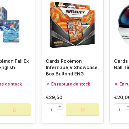
émon Fall Ex
Cards Pokémon
Cards
English
Infernape V Showcase
Ball T
Box Bultond ENG
re de stock
En rupture de stock
En r
€29,50
€20,0