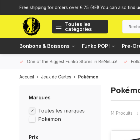
Free shipping for orders over € 75 (BE)! You can also find u
Toutes les
catégories
Bonbons & Boissons
Funko POP!
Pre-Or
One of the Biggest Funko Stores in BeNeLux!
Foll
Accueil
Jeux de Cartes
Pokémon
Pokém
Marques
Toutes les marques
14 Produits
Pokémon
Prix