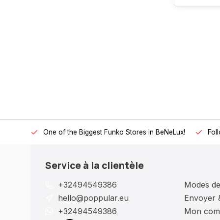
One of the Biggest Funko Stores in BeNeLux!
Fol
Service à la clientèle
+32494549386
Modes de
hello@poppular.eu
Envoyer 
+32494549386
Mon com