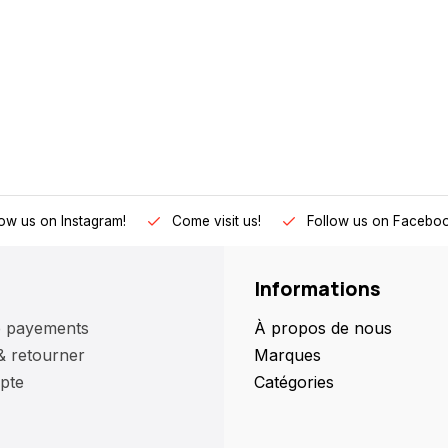
low us on Instagram!
Come visit us!
Follow us on Faceboo
Informations
 payements
À propos de nous
& retourner
Marques
pte
Catégories