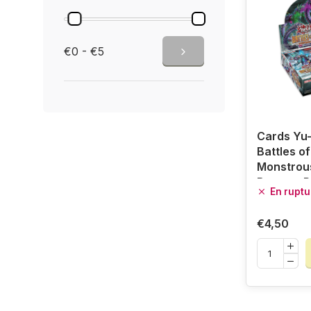
€0 - €5
Cards Yu-
Battles o
Monstrou
Booster 
En ruptu
€4,50