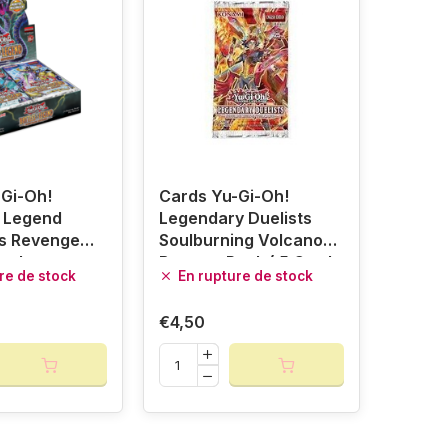
Gi-Oh!
Cards Yu-Gi-Oh!
f Legend
Legendary Duelists
s Revenge
Soulburning Volcano
Pack
Booster Pack ( 5 Cards
re de stock
En rupture de stock
per Pack ) English 1st
Edition
€4,50