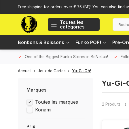
Free shipping for orders over € 75 (BE)! You can also find u
Toutes les
catégories
Bonbons & Boissons
Funko POP!
Pre-Or
One of the Biggest Funko Stores in BeNeLux!
Foll
Accueil
Jeux de Cartes
Yu-Gi-Oh!
Yu-Gi-
Marques
Toutes les marques
2 Produits
Konami
Prix