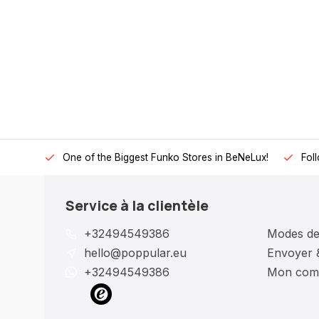
One of the Biggest Funko Stores in BeNeLux!
Fol
Service à la clientèle
+32494549386
Modes de
hello@poppular.eu
Envoyer 
+32494549386
Mon com