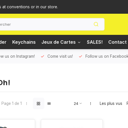
s at conventions or in our store.
der
Keychains
Jeux de Cartes
SALES!
Contact
ow us on Instagram!
Come visit us!
Follow us on Facebook
Oh!
Page 1 de 1
Les plus vus